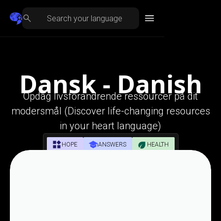
Dansk - Danish
Opdag livsforandrende ressourcer på dit
modersmål (Discover life-changing resources
in your heart language)
HOPE
ANSWERS
HEALTH