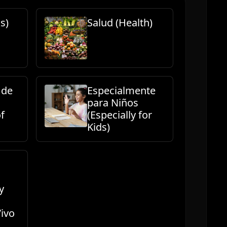
s)
Salud (Health)
 de
Especialmente
para Niños
of
(Especially for
Kids)
y
Vivo