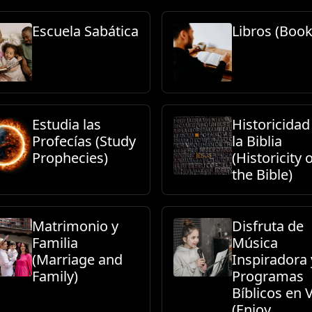
Escuela Sabática
Libros (Book
Estudia las
Historicidad
Profecías (Study
la Biblia
Prophecies)
(Historicity 
the Bible)
Matrimonio y
Disfruta de
Familia
Música
(Marriage and
Inspiradora 
Family)
Programas
Bíblicos en 
(Enjoy