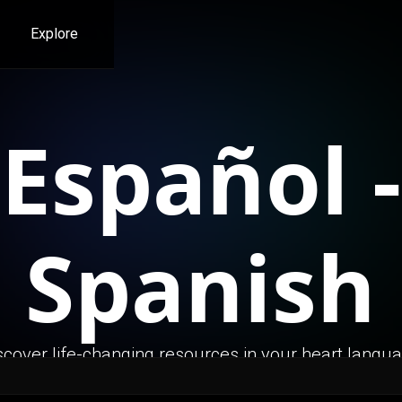
Explore
Español -
Spanish
scover life-changing resources in your heart langu